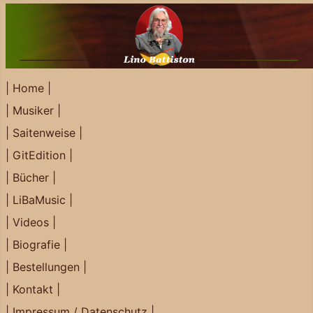
| Home |
| Musiker |
| Saitenweise |
| GitEdition |
| Bücher |
| LiBaMusic |
| Videos |
| Biografie |
| Bestellungen |
| Kontakt |
| Impressum / Datenschutz |