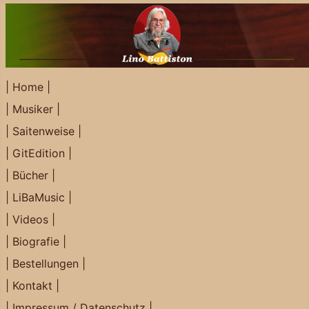
| Home |
| Musiker |
| Saitenweise |
| GitEdition |
| Bücher |
| LiBaMusic |
| Videos |
| Biografie |
| Bestellungen |
| Kontakt |
| Impressum / Datenschutz |