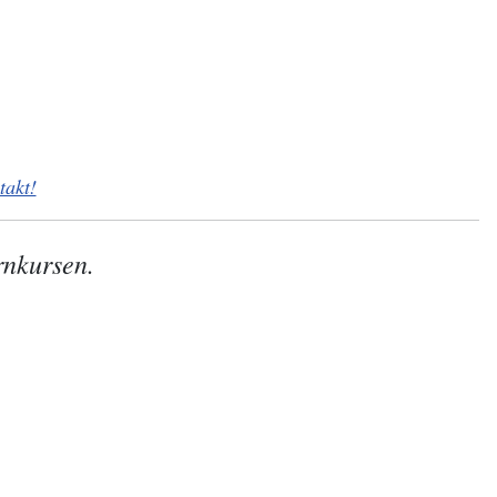
takt!
rnkursen.