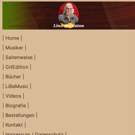
| Home |
| Musiker |
| Saitenweise |
| GitEdition |
| Bücher |
| LiBaMusic |
| Videos |
| Biografie |
| Bestellungen |
| Kontakt |
| Impressum / Datenschutz |